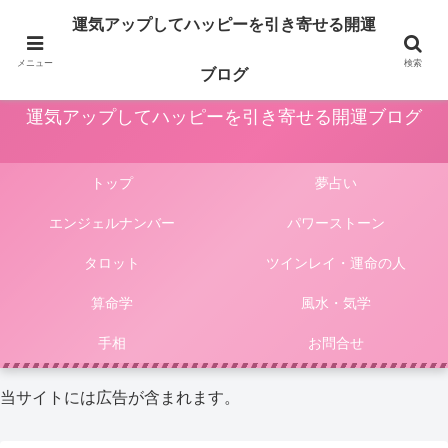
占いや風水、気学やパワーストーン等による運気アップ法は人生をより楽しく
運気アップしてハッピーを引き寄せる開運
豊かにしてくれます。このサイトではそんな様々な占いやパワーストーンによ
る開運法、電話占いの選び方等をご紹介しています。
メニュー
検索
ブログ
運気アップしてハッピーを引き寄せる開運ブログ
トップ
夢占い
エンジェルナンバー
パワーストーン
タロット
ツインレイ・運命の人
算命学
風水・気学
手相
お問合せ
当サイトには広告が含まれます。