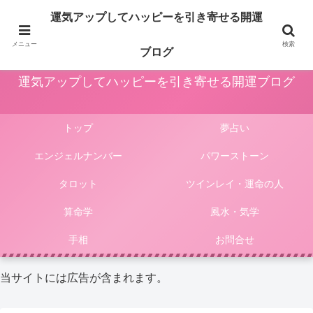
占いや風水、気学やパワーストーン等による運気アップ法は人生をより楽しく
運気アップしてハッピーを引き寄せる開運
豊かにしてくれます。このサイトではそんな様々な占いやパワーストーンによ
る開運法、電話占いの選び方等をご紹介しています。
メニュー
検索
ブログ
運気アップしてハッピーを引き寄せる開運ブログ
トップ
夢占い
エンジェルナンバー
パワーストーン
タロット
ツインレイ・運命の人
算命学
風水・気学
手相
お問合せ
当サイトには広告が含まれます。