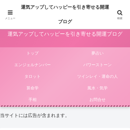
占いや風水、気学やパワーストーン等による運気アップ法は人生をより楽しく
運気アップしてハッピーを引き寄せる開運
豊かにしてくれます。このサイトではそんな様々な占いやパワーストーンによ
る開運法、電話占いの選び方等をご紹介しています。
メニュー
検索
ブログ
運気アップしてハッピーを引き寄せる開運ブログ
トップ
夢占い
エンジェルナンバー
パワーストーン
タロット
ツインレイ・運命の人
算命学
風水・気学
手相
お問合せ
当サイトには広告が含まれます。