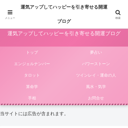
占いや風水、気学やパワーストーン等による運気アップ法は人生をより楽しく
運気アップしてハッピーを引き寄せる開運
豊かにしてくれます。このサイトではそんな様々な占いやパワーストーンによ
る開運法、電話占いの選び方等をご紹介しています。
メニュー
検索
ブログ
運気アップしてハッピーを引き寄せる開運ブログ
トップ
夢占い
エンジェルナンバー
パワーストーン
タロット
ツインレイ・運命の人
算命学
風水・気学
手相
お問合せ
当サイトには広告が含まれます。