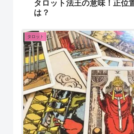
タロット法王の意味！正位
は？
タロット