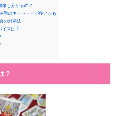
物像も分かるの？
感覚のキーワードが多いかも
合の対処法
バイスは？
？
？
は？