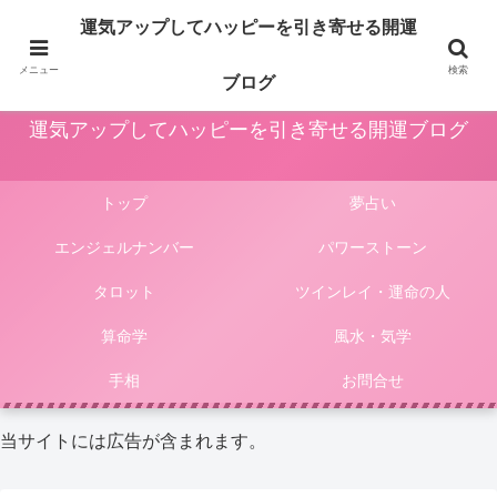
占いや風水、気学やパワーストーン等による運気アップ法は人生をより楽しく
運気アップしてハッピーを引き寄せる開運
豊かにしてくれます。このサイトではそんな様々な占いやパワーストーンによ
る開運法、電話占いの選び方等をご紹介しています。
メニュー
検索
ブログ
運気アップしてハッピーを引き寄せる開運ブログ
トップ
夢占い
エンジェルナンバー
パワーストーン
タロット
ツインレイ・運命の人
算命学
風水・気学
手相
お問合せ
当サイトには広告が含まれます。