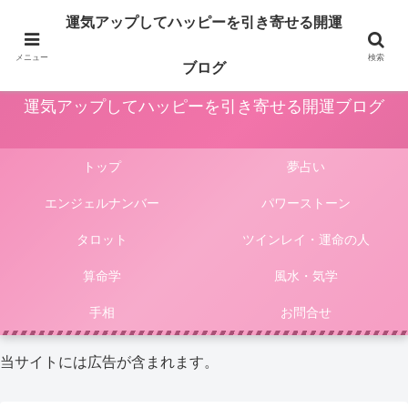
占いや風水、気学やパワーストーン等による運気アップ法は人生をより楽しく
運気アップしてハッピーを引き寄せる開運
豊かにしてくれます。このサイトではそんな様々な占いやパワーストーンによ
る開運法、電話占いの選び方等をご紹介しています。
メニュー
検索
ブログ
運気アップしてハッピーを引き寄せる開運ブログ
トップ
夢占い
エンジェルナンバー
パワーストーン
タロット
ツインレイ・運命の人
算命学
風水・気学
手相
お問合せ
当サイトには広告が含まれます。