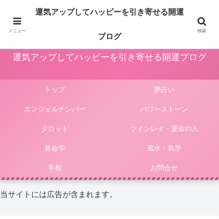
占いや風水、気学やパワーストーン等による運気アップ法は人生をより楽しく
運気アップしてハッピーを引き寄せる開運
豊かにしてくれます。このサイトではそんな様々な占いやパワーストーンによ
る開運法、電話占いの選び方等をご紹介しています。
メニュー
検索
ブログ
運気アップしてハッピーを引き寄せる開運ブログ
トップ
夢占い
エンジェルナンバー
パワーストーン
タロット
ツインレイ・運命の人
算命学
風水・気学
手相
お問合せ
当サイトには広告が含まれます。