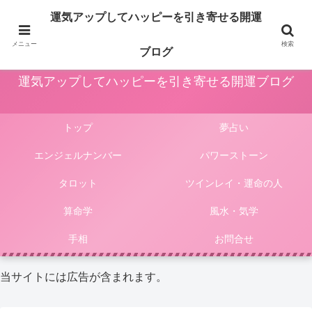
占いや風水、気学やパワーストーン等による運気アップ法は人生をより楽しく
運気アップしてハッピーを引き寄せる開運
豊かにしてくれます。このサイトではそんな様々な占いやパワーストーンによ
る開運法、電話占いの選び方等をご紹介しています。
メニュー
検索
ブログ
運気アップしてハッピーを引き寄せる開運ブログ
トップ
夢占い
エンジェルナンバー
パワーストーン
タロット
ツインレイ・運命の人
算命学
風水・気学
手相
お問合せ
当サイトには広告が含まれます。