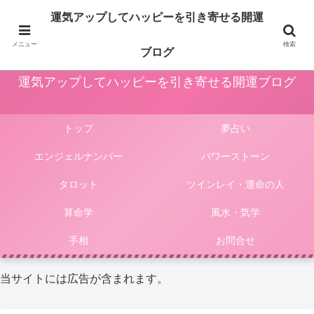
占いや風水、気学やパワーストーン等による運気アップ法は人生をより楽しく
運気アップしてハッピーを引き寄せる開運
豊かにしてくれます。このサイトではそんな様々な占いやパワーストーンによ
る開運法、電話占いの選び方等をご紹介しています。
メニュー
検索
ブログ
運気アップしてハッピーを引き寄せる開運ブログ
トップ
夢占い
エンジェルナンバー
パワーストーン
タロット
ツインレイ・運命の人
算命学
風水・気学
手相
お問合せ
当サイトには広告が含まれます。