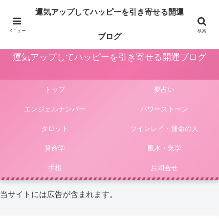
占いや風水、気学やパワーストーン等による運気アップ法は人生をより楽しく
運気アップしてハッピーを引き寄せる開運
豊かにしてくれます。このサイトではそんな様々な占いやパワーストーンによ
る開運法、電話占いの選び方等をご紹介しています。
メニュー
検索
ブログ
運気アップしてハッピーを引き寄せる開運ブログ
トップ
夢占い
エンジェルナンバー
パワーストーン
タロット
ツインレイ・運命の人
算命学
風水・気学
手相
お問合せ
当サイトには広告が含まれます。