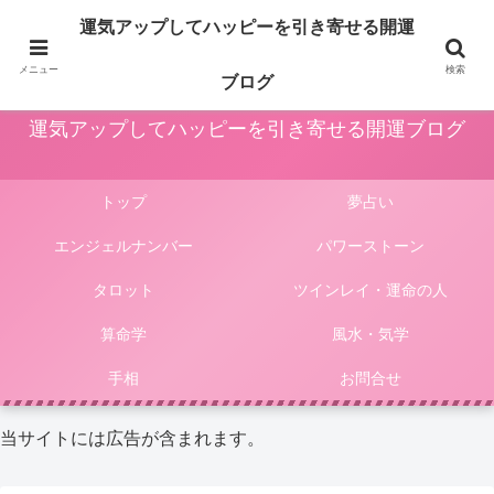
占いや風水、気学やパワーストーン等による運気アップ法は人生をより楽しく
運気アップしてハッピーを引き寄せる開運
豊かにしてくれます。このサイトではそんな様々な占いやパワーストーンによ
る開運法、電話占いの選び方等をご紹介しています。
メニュー
検索
ブログ
運気アップしてハッピーを引き寄せる開運ブログ
トップ
夢占い
エンジェルナンバー
パワーストーン
タロット
ツインレイ・運命の人
算命学
風水・気学
手相
お問合せ
当サイトには広告が含まれます。