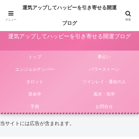
占いや風水、気学やパワーストーン等による運気アップ法は人生をより楽しく
運気アップしてハッピーを引き寄せる開運
豊かにしてくれます。このサイトではそんな様々な占いやパワーストーンによ
る開運法、電話占いの選び方等をご紹介しています。
メニュー
検索
ブログ
運気アップしてハッピーを引き寄せる開運ブログ
トップ
夢占い
エンジェルナンバー
パワーストーン
タロット
ツインレイ・運命の人
算命学
風水・気学
手相
お問合せ
当サイトには広告が含まれます。