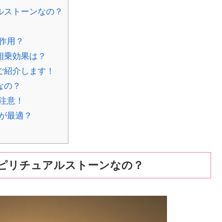
ルストーンなの？
作用？
相乗効果は？
ご紹介します！
なの？
注意！
が最適？
ピリチュアルストーンなの？