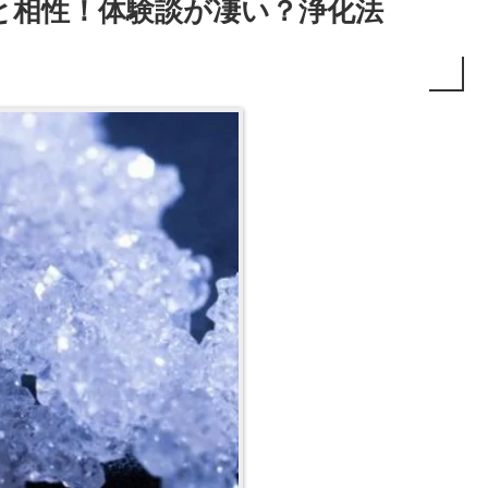
と相性！体験談が凄い？浄化法