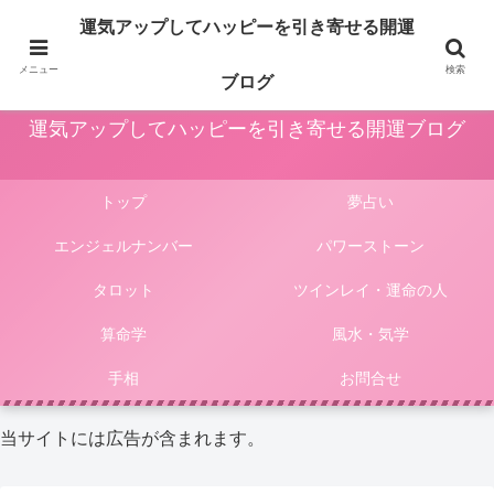
占いや風水、気学やパワーストーン等による運気アップ法は人生をより楽しく
運気アップしてハッピーを引き寄せる開運
豊かにしてくれます。このサイトではそんな様々な占いやパワーストーンによ
る開運法、電話占いの選び方等をご紹介しています。
メニュー
検索
ブログ
運気アップしてハッピーを引き寄せる開運ブログ
トップ
夢占い
エンジェルナンバー
パワーストーン
タロット
ツインレイ・運命の人
算命学
風水・気学
手相
お問合せ
当サイトには広告が含まれます。