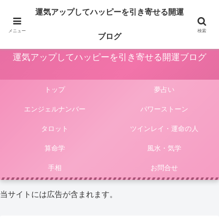
占いや風水、気学やパワーストーン等による運気アップ法は人生をより楽しく
運気アップしてハッピーを引き寄せる開運
豊かにしてくれます。このサイトではそんな様々な占いやパワーストーンによ
る開運法、電話占いの選び方等をご紹介しています。
メニュー
検索
ブログ
運気アップしてハッピーを引き寄せる開運ブログ
トップ
夢占い
エンジェルナンバー
パワーストーン
タロット
ツインレイ・運命の人
算命学
風水・気学
手相
お問合せ
当サイトには広告が含まれます。