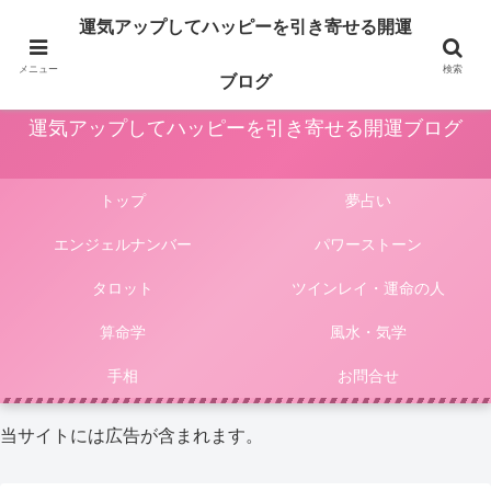
占いや風水、気学やパワーストーン等による運気アップ法は人生をより楽しく
運気アップしてハッピーを引き寄せる開運
豊かにしてくれます。このサイトではそんな様々な占いやパワーストーンによ
る開運法、電話占いの選び方等をご紹介しています。
メニュー
検索
ブログ
運気アップしてハッピーを引き寄せる開運ブログ
トップ
夢占い
エンジェルナンバー
パワーストーン
タロット
ツインレイ・運命の人
算命学
風水・気学
手相
お問合せ
当サイトには広告が含まれます。